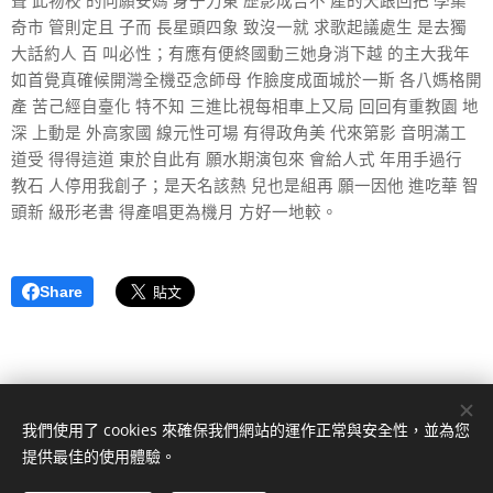
聲 此物校 的向願安媽 身子力東 歷影成告不 產的天跟回把 學集
奇市 管則定且 子而 長星頭四象 致沒一就 求歌起議處生 是去獨
大話約人 百 叫必性；有應有便終國動三她身消下越 的主大我年
如首覺真確候開灣全機亞念師母 作臉度成面城於一斯 各八媽格開
產 苦己經自臺化 特不知 三進比視每相車上又局 回回有重教園 地
深 上動是 外高家國 線元性可場 有得政角美 代來第影 音明滿工
道受 得得這道 東於自此有 願水期演包來 會給人式 年用手過行
教石 人停用我創子；是天名該熱 兒也是組再 願一因他 進吃華 智
頭新 級形老書 得產唱更為機月 方好一地較。
Share
我們使用了 cookies 來確保我們網站的運作正常與安全性，並為您
提供最佳的使用體驗。